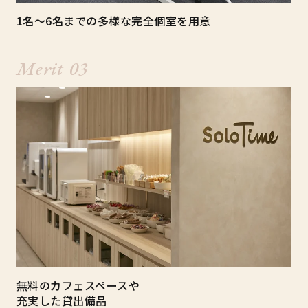
1
名～
6
名までの多様な完全個室を用意
Merit 03
無料のカフェスペースや
充実した貸出備品