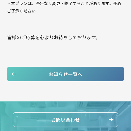
・本プランは、予告なく変更・終了することがあります。予め
ご了承ください
皆様のご応募を心よりお待ちしております。
お知らせ一覧へ
お問い合わせ