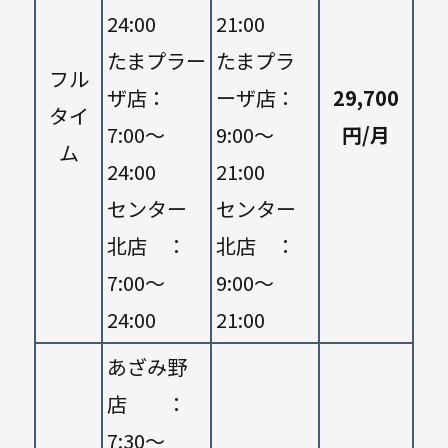
24:00
21:00
たまプラー
たまプラ
フル
ザ店：
ーザ店：
29,700
タイ
7:00〜
9:00〜
円/月
ム
24:00
21:00
センター
センター
北店 ：
北店 ：
7:00〜
9:00〜
24:00
21:00
あざみ野
店 ：
7:30〜