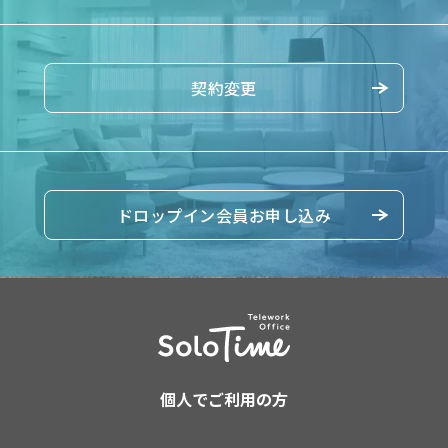
契約変更
ドロップイン会員お申し込み
個人でご利用の方