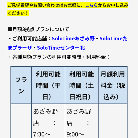
ご見学希望やお問い合わせはお気軽に、
こちら
からお申し込み
ください！
■
月額3拠点プランについて
・ご利用可能店舗：
SoloTime
あざみ野
・
SoloTime
た
まプラーザ
・
SoloTime
センター北
・各種月額プランの利用可能時間・利用料金：
利用可能
利用可能
月額利用
プラ
時間（平
時間（土
料金（税
ン
日）
日祝日）
込み）
あざみ野
あざみ野
店 ：
店 ：
7:30〜
9:00〜