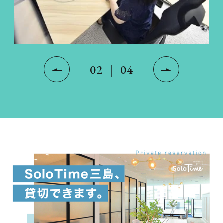
03
｜
04