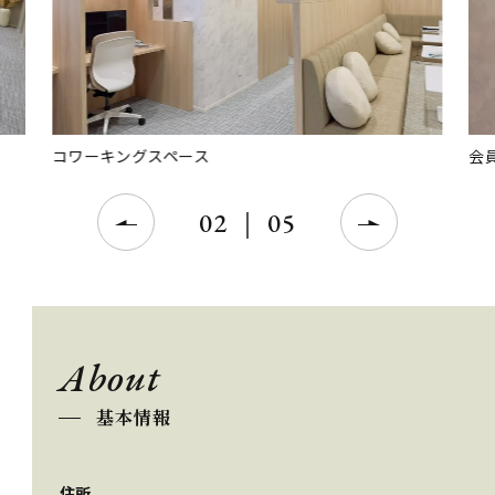
コワーキングスペース
会
02
｜
05
About
基本情報
住所