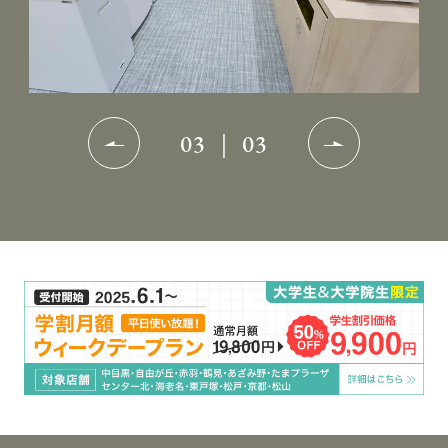
01
｜
03