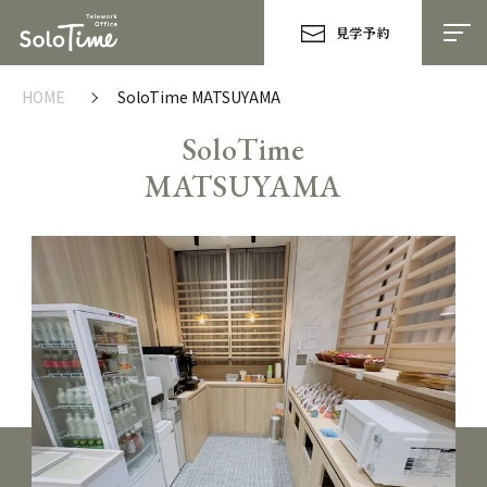
見学予約
HOME
SoloTime MATSUYAMA
SoloTime
MATSUYAMA