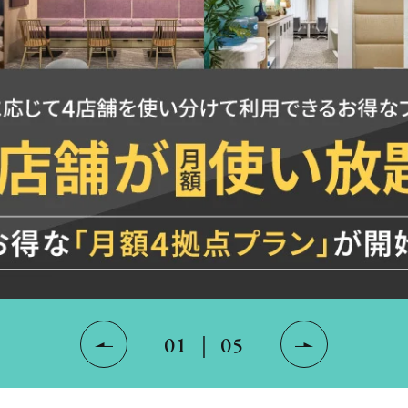
01
｜
05